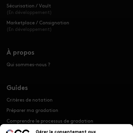
Sécurisation / Vault
(En développement)
Marketplace / Consignation
(En développement)
À propos
Qui sommes-nous ?
Guides
Critères de notation
Préparer ma gradation
Comprendre le processus de gradation
FAQ
Gérer le consentement aux